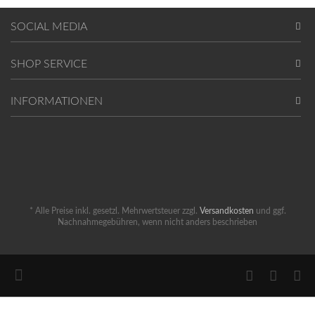
SOCIAL MEDIA
SHOP SERVICE
INFORMATIONEN
* Alle Preise inkl. gesetzl. Mehrwertsteuer zzgl.
Versandkosten
und ggf.
Nachnahmegebühren, wenn nicht anders beschrieben