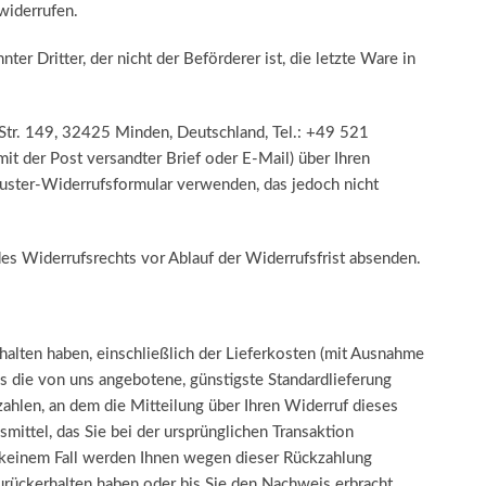
widerrufen.
er Dritter, der nicht der Beförderer ist, die letzte Ware in
tr. 149, 32425 Minden, Deutschland, Tel.: +49 521
it der Post versandter Brief oder E-Mail) über Ihren
Muster-Widerrufsformular verwenden, das jedoch nicht
des Widerrufsrechts vor Ablauf der Widerrufsfrist absenden.
halten haben, einschließlich der Lieferkosten (mit Ausnahme
als die von uns angebotene, günstigste Standardlieferung
ahlen, an dem die Mitteilung über Ihren Widerruf dieses
mittel, das Sie bei der ursprünglichen Transaktion
in keinem Fall werden Ihnen wegen dieser Rückzahlung
urückerhalten haben oder bis Sie den Nachweis erbracht