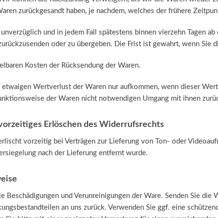
Waren zurückgesandt haben, je nachdem, welches der frühere Zeitpunk
unverzüglich und in jedem Fall spätestens binnen vierzehn Tagen ab
 zurückzusenden oder zu übergeben. Die Frist ist gewahrt, wenn Sie 
ttelbaren Kosten der Rücksendung der Waren.
n etwaigen Wertverlust der Waren nur aufkommen, wenn dieser Wertve
unktionsweise der Waren nicht notwendigen Umgang mit ihnen zurüc
vorzeitiges Erlöschen des Widerrufsrechts
rlischt vorzeitig bei Verträgen zur Lieferung von Ton- oder Videoa
rsiegelung nach der Lieferung entfernt wurde.
eise
Sie Beschädigungen und Verunreinigungen der Ware. Senden Sie die W
ckungsbestandteilen an uns zurück. Verwenden Sie ggf. eine schütze