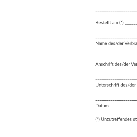
___________________
Bestellt am (*) _____
___________________
Name des/der Verbra
___________________
Anschrift des/der Ve
___________________
Unterschrift des/der 
___________________
Datum
(*) Unzutreffendes s