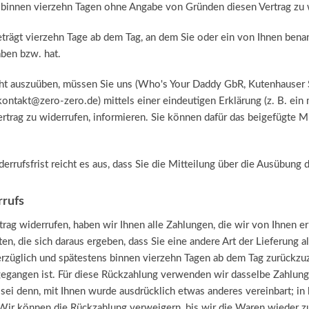
, binnen vierzehn Tagen ohne Angabe von Gründen diesen Vertrag zu 
trägt vierzehn Tage ab dem Tag, an dem Sie oder ein von Ihnen benannt
ben bzw. hat.
ht auszuüben, müssen Sie uns (Who's Your Daddy GbR, Kutenhauser S
ntakt@zero-zero.de) mittels einer eindeutigen Erklärung (z. B. ein m
ertrag zu widerrufen, informieren. Sie können dafür das beigefügte 
rrufsfrist reicht es aus, dass Sie die Mitteilung über die Ausübung 
rrufs
rag widerrufen, haben wir Ihnen alle Zahlungen, die wir von Ihnen er
ten, die sich daraus ergeben, dass Sie eine andere Art der Lieferung 
rzüglich und spätestens binnen vierzehn Tagen ab dem Tag zurückzuz
gegangen ist. Für diese Rückzahlung verwenden wir dasselbe Zahlungs
 sei denn, mit Ihnen wurde ausdrücklich etwas anderes vereinbart; 
 Wir können die Rückzahlung verweigern, bis wir die Waren wieder z