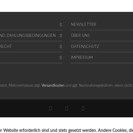
NEWSLETTER
UND ZAHLUNGSBEDINGUNGEN
ÜBER UNS
RECHT
DATENSCHUTZ
IMPRESSUM
gesetzl. Mehrwertsteuer zzgl.
Versandkosten
und ggf. Nachnahmegebühren, wenn nicht 
er Website erforderlich sind und stets gesetzt werden. Andere Cookies, 