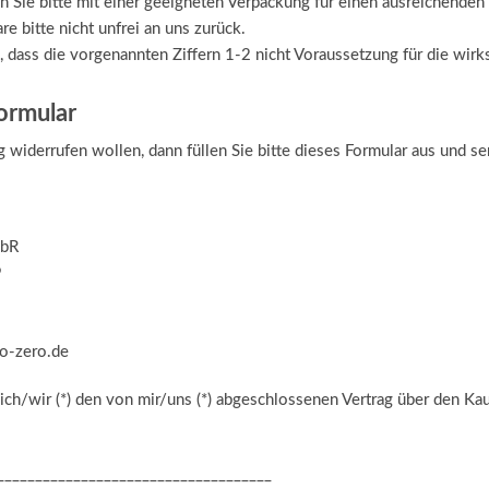
n Sie bitte mit einer geeigneten Verpackung für einen ausreichenden
e bitte nicht unfrei an uns zurück.
e, dass die vorgenannten Ziffern 1-2 nicht Voraussetzung für die wi
ormular
 widerrufen wollen, dann füllen Sie bitte dieses Formular aus und s
GbR
9
o-zero.de
 ich/wir (*) den von mir/uns (*) abgeschlossenen Vertrag über den Ka
____________________________________