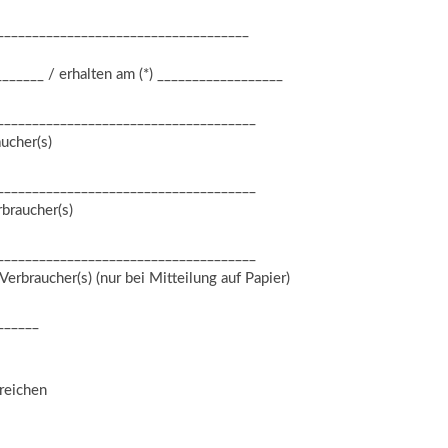
____________________________________
_______ / erhalten am (*) __________________
_____________________________________
ucher(s)
_____________________________________
rbraucher(s)
_____________________________________
Verbraucher(s) (nur bei Mitteilung auf Papier)
______
treichen