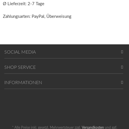
Ø Lieferzeit: 2-7 Tage
Zahlungsarten: PayPal, Überweisung
SOCIAL MEDIA
SHOP SERVICE
INFORMATIONEN
* Alle Preise inkl. gesetzl. Mehrwertsteuer zzgl.
Versandkosten
und ggf.